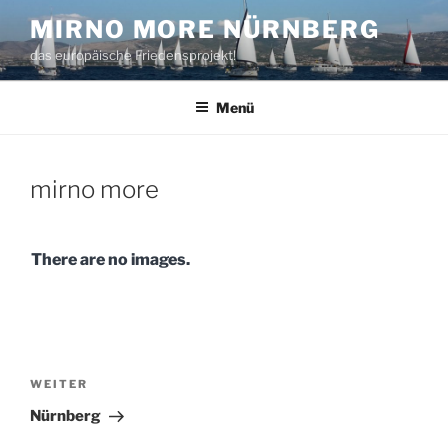
Zum
MIRNO MORE NÜRNBERG
Inhalt
das europäische Friedensprojekt!
springen
Menü
mirno more
There are no images.
Beitragsnavigation
Nächster
WEITER
Beitrag
Nürnberg